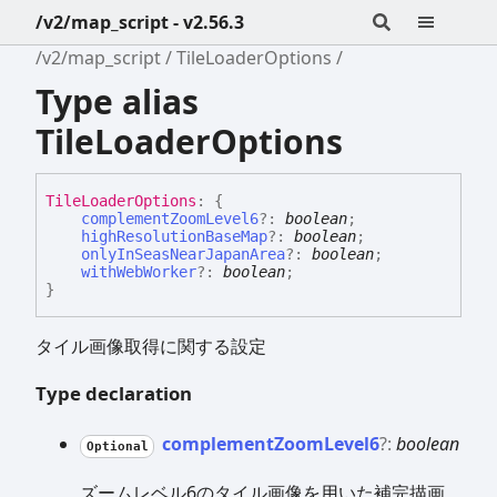
/v2/map_script - v2.56.3
/v2/map_script
TileLoaderOptions
Type alias
TileLoaderOptions
Tile
Loader
Options
:
{
complementZoomLevel6
?:
boolean
;
highResolutionBaseMap
?:
boolean
;
onlyInSeasNearJapanArea
?:
boolean
;
withWebWorker
?:
boolean
;
}
タイル画像取得に関する設定
Type declaration
complement
Zoom
Level6
?:
boolean
Optional
ズームレベル6のタイル画像を用いた補完描画