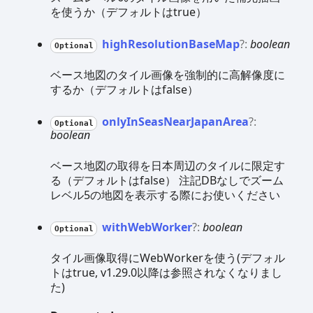
を使うか（デフォルトはtrue）
high
Resolution
Base
Map
?:
boolean
Optional
ベース地図のタイル画像を強制的に高解像度に
するか（デフォルトはfalse）
only
In
Seas
Near
Japan
Area
?:
Optional
boolean
ベース地図の取得を日本周辺のタイルに限定す
る（デフォルトはfalse） 注記DBなしでズーム
レベル5の地図を表示する際にお使いください
with
Web
Worker
?:
boolean
Optional
タイル画像取得にWebWorkerを使う(デフォル
トはtrue, v1.29.0以降は参照されなくなりまし
た)