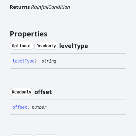
Returns
RainfallCondition
Properties
level
Type
Optional
Readonly
level
Type
?:
string
offset
Readonly
offset
:
number