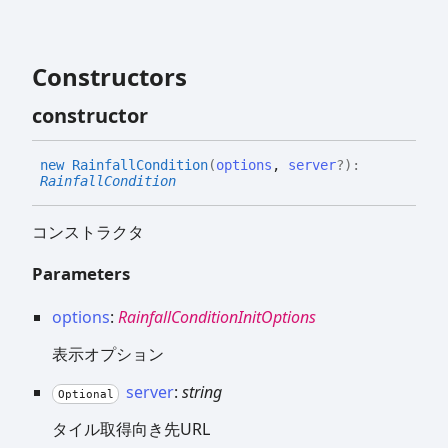
Constructors
constructor
new
Rainfall
Condition
(
options
,
server
?
)
:
RainfallCondition
コンストラクタ
Parameters
options
:
RainfallConditionInitOptions
表示オプション
server
:
string
Optional
タイル取得向き先URL