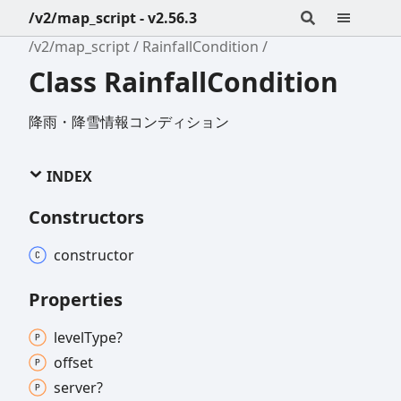
/v2/map_script - v2.56.3
/v2/map_script
RainfallCondition
Class RainfallCondition
降雨・降雪情報コンディション
INDEX
Constructors
constructor
Properties
level
Type?
offset
server?