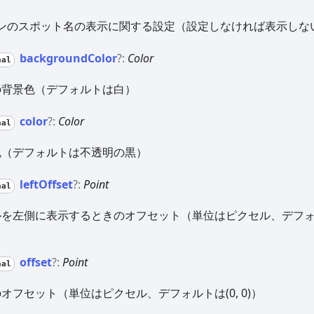
ンのスポット名の表示に関する設定（設定しなければ表示しな
background
Color
?:
Color
nal
の背景色（デフォルトは白）
color
?:
Color
nal
色（デフォルトは不透明の黒）
left
Offset
?:
Point
nal
を左側に表示するときのオフセット（単位はピクセル、デフォル
offset
?:
Point
nal
オフセット（単位はピクセル、デフォルトは(0, 0)）