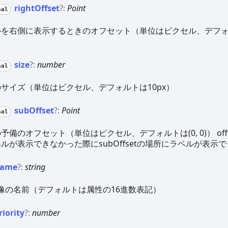
right
Offset
?:
Point
nal
を右側に表示するときのオフセット（単位はピクセル、デフォル
size
?:
number
nal
サイズ（単位はピクセル、デフォルトは10px）
sub
Offset
?:
Point
nal
予備のオフセット（単位はピクセル、デフォルトは(0, 0)） off
ルが表示できなかった際にsubOffsetの場所にラベルが表示
ame
?:
string
像の名前（デフォルトは属性の16進数表記）
riority
?:
number