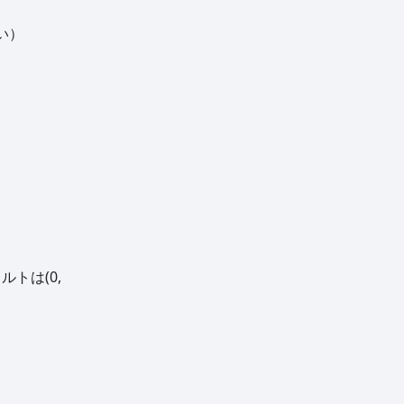
い）
トは(0,