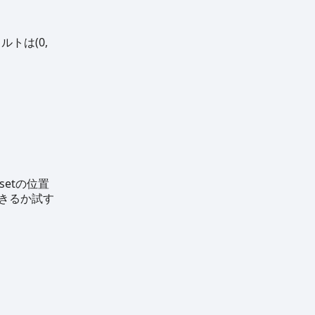
トは(0,
setの位置
できるか試す