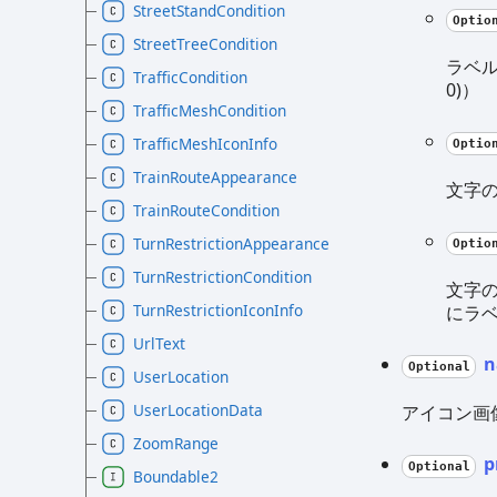
StreetStandCondition
Optio
StreetTreeCondition
ラベル
TrafficCondition
0)）
TrafficMeshCondition
TrafficMeshIconInfo
Optio
TrainRouteAppearance
文字の
TrainRouteCondition
TurnRestrictionAppearance
Optio
TurnRestrictionCondition
文字の
TurnRestrictionIconInfo
にラベ
UrlText
n
Optional
UserLocation
UserLocationData
アイコン画
ZoomRange
p
Optional
Boundable2