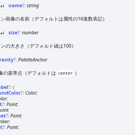
name
?:
string
nal
コン画像の名前（デフォルトは属性の16進数表記）
size
?:
number
nal
ンの大きさ（デフォルト値は100）
ravity
?:
PaletteAnchor
像の基準点（デフォルトは
）
center
abel
?:
{
undColor
?:
Color
;
olor
;
t
?:
Point
;
oint
;
set
?:
Point
;
mber
;
t
?:
Point
;