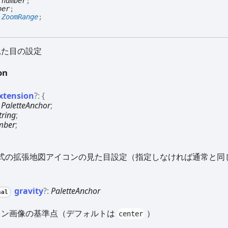
:
number
;
ber
;
:
ZoomRange
;
見た目の設定
on
xtension
?:
{
:
PaletteAnchor
;
tring
;
mber
;
式の拡張地図アイコンの見た目設定（指定しなければ通常と同
gravity
?:
PaletteAnchor
nal
コン画像の基準点（デフォルトは
）
center