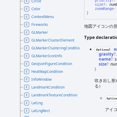
priority
?
Circle
size
?:
num
Color
zoomRange
}
ContextMenu
Fireworks
地図アイコンの
GLMarker
Type declarati
GLMarkerClusterElement
GLMarkerClusteringCondition
e
Optional
gravity
?
GLMarkerIconInfo
name
?:
s
size
?:
nu
GeoJsonFigureCondition
}
HeatMapCondition
InfoWindow
吹き出し形
る）
LandmarkCondition
LandmarkTextureCondition
Optio
LatLng
アイ
LatLngRect