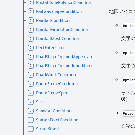
PostalCodePolygonCondition
地図アイコ
RailwayShapeCondition
RainfallCondition
Optio
RainfallGradationCondition
文字
RainfallMeshCondition
RectExtension
Optio
RoadShapeOpenedAppearance
文字
RoadShapeOpenedCondition
RoadWidthCondition
Optio
RouteShapeCondition
ラベル
RouteShapeSpec
0)）
Size
SnowfallCondition
Optio
StationPointCondition
文字の
StreetStand