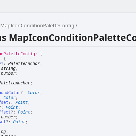
MapIconConditionPaletteConfig
ias MapIconConditionPaletteC
on
Palette
Config
:
{
:
{
y
?:
PaletteAnchor
;
:
string
;
:
number
;
PaletteAnchor
;
oundColor
?:
Color
;
:
Color
;
fset
?:
Point
;
?:
Point
;
ffset
?:
Point
;
:
number
;
set
?:
Point
;
ing
;