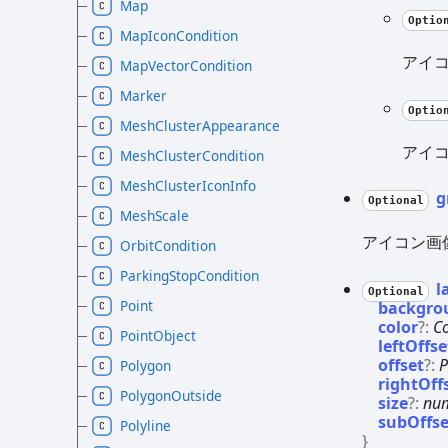
Map
Optio
MapIconCondition
アイ
MapVectorCondition
Marker
Optio
MeshClusterAppearance
アイコ
MeshClusterCondition
MeshClusterIconInfo
g
Optional
MeshScale
アイコン画
OrbitCondition
ParkingStopCondition
l
Optional
Point
backgro
color
?:
C
PointObject
leftOffse
offset
?:
P
Polygon
rightOff
PolygonOutside
size
?:
nu
subOffse
Polyline
}