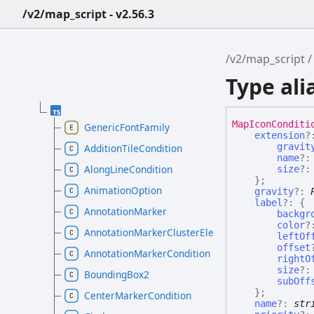
/v2/map_script - v2.56.3
/v2/map_script
Type al
Map
Icon
Conditi
GenericFontFamily
extension
?
gravit
AdditionTileCondition
name
?
AlongLineCondition
size
?
}
;
AnimationOption
gravity
?:
label
?:
{
AnnotationMarker
backgr
color
?
AnnotationMarkerClusterElement
leftOf
offset
AnnotationMarkerCondition
rightO
size
?
BoundingBox2
subOff
}
;
CenterMarkerCondition
name
?:
str