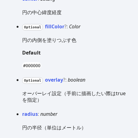
円の中心緯度経度
fill
Color
?:
Color
Optional
円の内側を塗りつぶす色
Default
#000000
overlay
?:
boolean
Optional
オーバーレイ設定（手前に描画したい際はtrue
を指定）
radius
:
number
円の半径（単位はメートル）