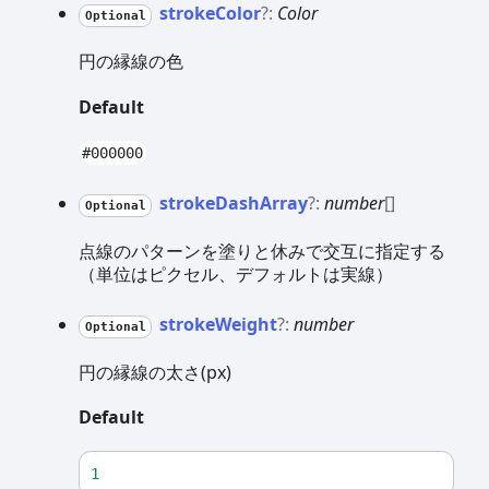
stroke
Color
?:
Color
Optional
円の縁線の色
Default
#000000
stroke
Dash
Array
?:
number
[]
Optional
点線のパターンを塗りと休みで交互に指定する
（単位はピクセル、デフォルトは実線）
stroke
Weight
?:
number
Optional
円の縁線の太さ(px)
Default
1