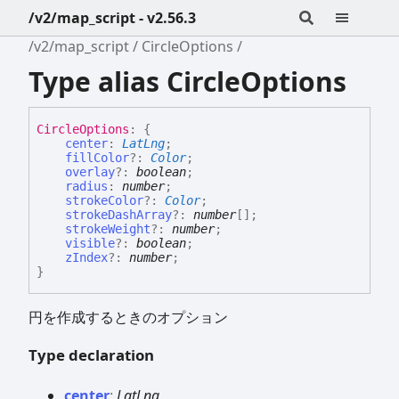
/v2/map_script - v2.56.3
/v2/map_script
CircleOptions
Type alias CircleOptions
Circle
Options
:
{
center
:
LatLng
;
fillColor
?:
Color
;
overlay
?:
boolean
;
radius
:
number
;
strokeColor
?:
Color
;
strokeDashArray
?:
number
[]
;
strokeWeight
?:
number
;
visible
?:
boolean
;
zIndex
?:
number
;
}
円を作成するときのオプション
Type declaration
center
:
LatLng