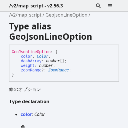
/v2/map_script - v2.56.3
/v2/map_script
GeoJsonLineOption
Type alias
GeoJsonLineOption
Geo
Json
Line
Option
:
{
color
:
Color
;
dashArray
:
number
[]
;
weight
:
number
;
zoomRange
?:
ZoomRange
;
}
線のオプション
Type declaration
color
:
Color
色