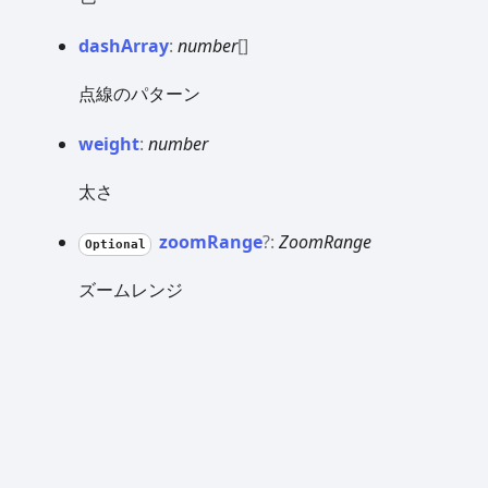
dash
Array
:
number
[]
点線のパターン
weight
:
number
太さ
zoom
Range
?:
ZoomRange
Optional
ズームレンジ