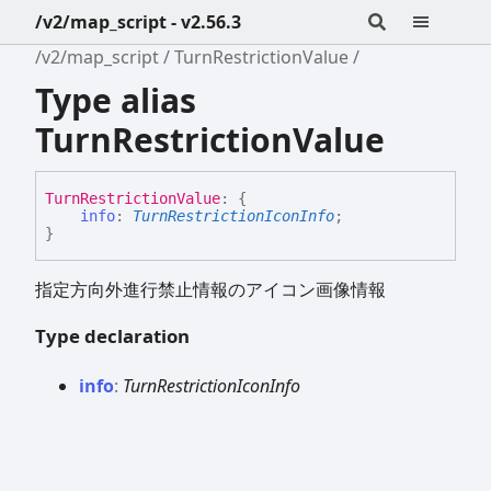
/v2/map_script - v2.56.3
/v2/map_script
TurnRestrictionValue
Type alias
TurnRestrictionValue
Turn
Restriction
Value
:
{
info
:
TurnRestrictionIconInfo
;
}
指定方向外進行禁止情報のアイコン画像情報
Type declaration
info
:
TurnRestrictionIconInfo