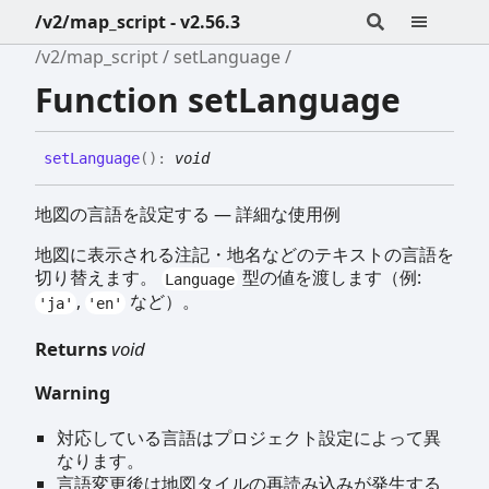
/v2/map_script - v2.56.3
/v2/map_script
setLanguage
Function setLanguage
set
Language
(
)
:
void
地図の言語を設定する — 詳細な使用例
地図に表示される注記・地名などのテキストの言語を
切り替えます。
型の値を渡します（例:
Language
,
など）。
'ja'
'en'
Returns
void
Warning
対応している言語はプロジェクト設定によって異
なります。
言語変更後は地図タイルの再読み込みが発生する