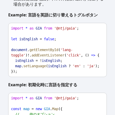
場合があります。
Example: 言語を英語に切り替えるトグルボタン
import
*
as
GIA
from
'@ntj/gaia'
;
let
isEnglish
 = 
false
;
document
.
getElementById
(
'lang-
toggle'
)!.
addEventListener
(
'click'
, () 
=>
 {
isEnglish
 = !
isEnglish
;
map
.
setLanguage
(
isEnglish
 ? 
'en'
 : 
'ja'
);
});
Example: 初期化時に言語を指定する
import
*
as
GIA
from
'@ntj/gaia'
;
const
map
 = 
new
GIA
.
Map
({
// ... 他のオプション