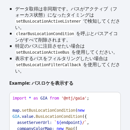
データ取得は非同期です。バスがアクティブ（フ
ォーカス状態）になったタイミングは
で検知してくださ
setBusLocationActiveListener
い。
を呼ぶとバスアイコ
clearBusLocationCondition
ンがすべて削除されます。
特定のバスに注目させたい場合は
を使用してください。
setBusLocationActiveBus
表示するバスをフィルタリングしたい場合は
を使用してくださ
setBusLocationFilterCallback
い。
Example: バスロケを表示する
import
*
as
GIA
from
'@ntj/gaia'
;
map
.
setBusLocationCondition
(
new
GIA
.
value
.
BusLocationCondition
({
assetServerUrl:
`
${
endpoint
}
/`
,
companyColorMap:
new
Map
([