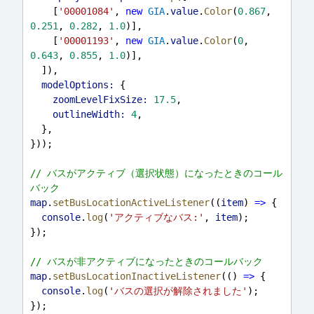
    [
'00001084'
, 
new
GIA
.
value
.
Color
(
0.867
, 
0.251
, 
0.282
, 
1.0
)],
    [
'00001193'
, 
new
GIA
.
value
.
Color
(
0
, 
0.643
, 
0.855
, 
1.0
)],
  ]),
modelOptions:
 {
zoomLevelFixSize:
17.5
,
outlineWidth:
4
,
  },
}));
// バスがアクティブ（選択状態）になったときのコール
バック
map
.
setBusLocationActiveListener
((
item
) 
=>
 {
console
.
log
(
'アクティブなバス:'
, 
item
);
});
// バスが非アクティブになったときのコールバック
map
.
setBusLocationInactiveListener
(() 
=>
 {
console
.
log
(
'バスの選択が解除されました'
);
});