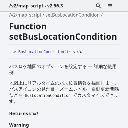
/v2/map_script - v2.56.3
/v2/map_script
setBusLocationCondition
Function
setBusLocationCondition
set
Bus
Location
Condition
(
)
:
void
バスロケ地図のオプションを設定する — 詳細な使用
例
地図上にリアルタイムのバス位置情報を描画します。
バスアイコンの見た目・ズームレベル・自動更新間隔
などを
でカスタマイズできま
BusLocationCondition
す。
Returns
void
Warning