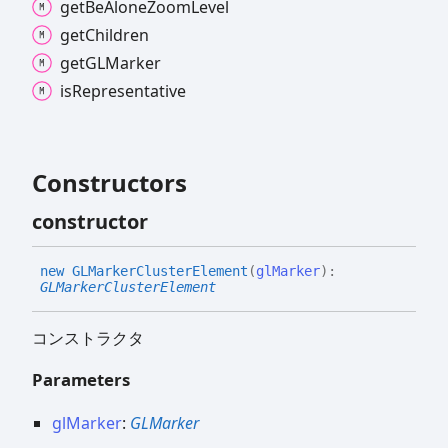
get
Be
Alone
Zoom
Level
get
Children
getGLMarker
is
Representative
Constructors
constructor
new GLMarker
Cluster
Element
(
glMarker
)
:
GLMarkerClusterElement
コンストラクタ
Parameters
glMarker
:
GLMarker