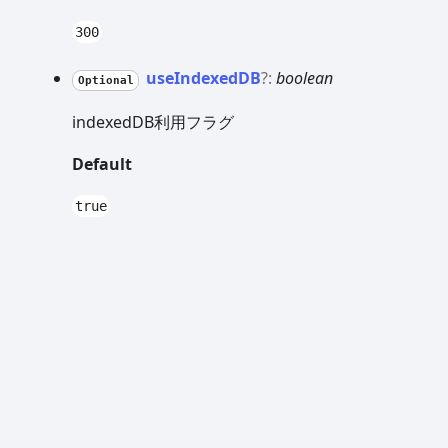
300
use
IndexedDB
?:
boolean
Optional
indexedDB利用フラグ
Default
true