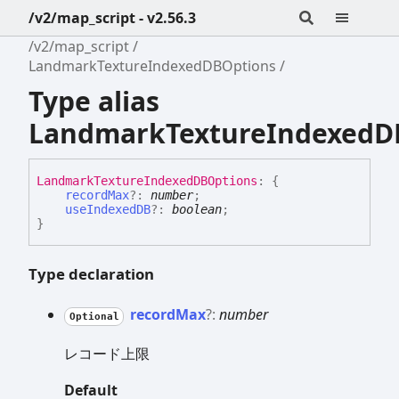
/v2/map_script - v2.56.3
/v2/map_script
LandmarkTextureIndexedDBOptions
Type alias
LandmarkTextureIndexedD
Landmark
Texture
IndexedDBOptions
:
{
recordMax
?:
number
;
useIndexedDB
?:
boolean
;
}
Type declaration
record
Max
?:
number
Optional
レコード上限
Default