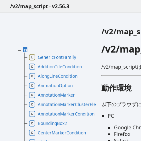
/v2/map_script - v2.56.3
/v2/map_sc
/v2/map
GenericFontFamily
/v2/map_s
AdditionTileCondition
AlongLineCondition
AnimationOption
動作環境
AnnotationMarker
以下のブラウザ
AnnotationMarkerClusterElement
AnnotationMarkerCondition
PC
BoundingBox2
Google Ch
CenterMarkerCondition
Firefox
Safari