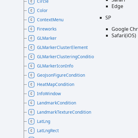
Circle
Edge
Color
SP
ContextMenu
Google Chr
Fireworks
Safari(iOS)
GLMarker
GLMarkerClusterElement
GLMarkerClusteringCondition
GLMarkerIconInfo
GeoJsonFigureCondition
HeatMapCondition
InfoWindow
LandmarkCondition
LandmarkTextureCondition
LatLng
LatLngRect