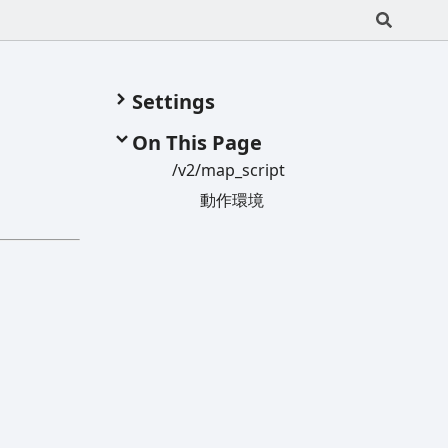
Settings
On This Page
/v2/map_
script
動作環境