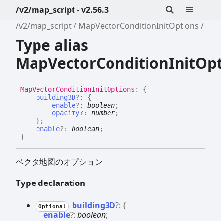
/v2/map_script - v2.56.3
/v2/map_script
MapVectorConditionInitOptions
Type alias
MapVectorConditionInitOp
Map
Vector
Condition
Init
Options
:
{
building3D
?:
{
enable
?:
boolean
;
opacity
?:
number
;
}
;
enable
?:
boolean
;
}
ベクタ地図のオプション
Type declaration
building3D
?:
{
Optional
enable
?:
boolean
;