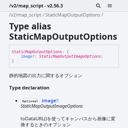
/v2/map_script - v2.56.3
/v2/map_script
StaticMapOutputOptions
Type alias
StaticMapOutputOptions
Static
Map
Output
Options
:
{
image
?:
StaticMapOutputImageOptions
;
}
静的地図の出力に関するオプション
Type declaration
image
?:
Optional
StaticMapOutputImageOptions
toDataURL()を使ってキャンバスから画像に変
換するときのオプション