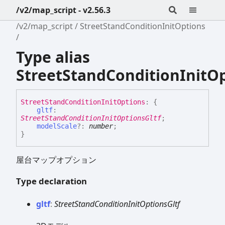
/v2/map_script - v2.56.3
/v2/map_script
StreetStandConditionInitOptions
Type alias
StreetStandConditionInitO
Street
Stand
Condition
Init
Options
:
{
gltf
:
StreetStandConditionInitOptionsGltf
;
modelScale
?:
number
;
}
屋台マップオプション
Type declaration
gltf
:
StreetStandConditionInitOptionsGltf