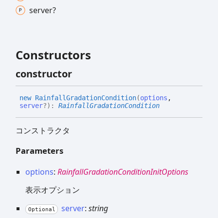
server?
Constructors
constructor
new
Rainfall
Gradation
Condition
(
options
,
server
?
)
:
RainfallGradationCondition
コンストラクタ
Parameters
options
:
RainfallGradationConditionInitOptions
表示オプション
server
:
string
Optional