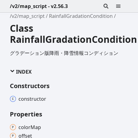
/v2/map_script - v2.56.3
/v2/map_script
RainfallGradationCondition
Class
RainfallGradationCondition
グラデーション版降雨・降雪情報コンディション
INDEX
Constructors
constructor
Properties
color
Map
offset