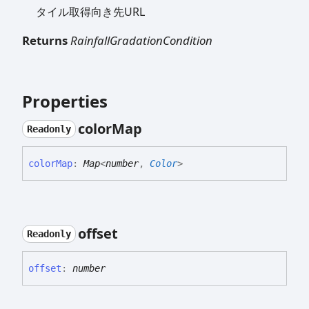
タイル取得向き先URL
Returns
RainfallGradationCondition
Properties
color
Map
Readonly
color
Map
:
Map
<
number
,
Color
>
offset
Readonly
offset
:
number