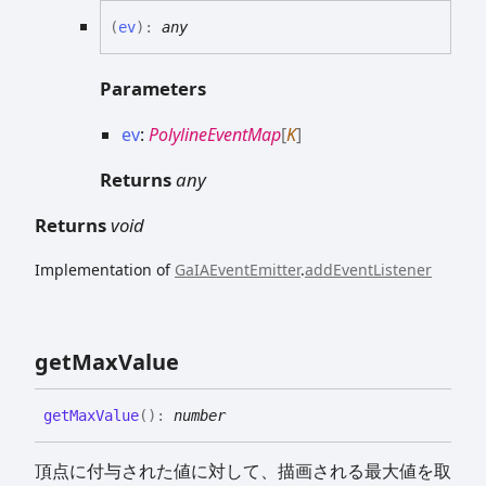
(
ev
)
:
any
Parameters
ev
:
PolylineEventMap
[
K
]
Returns
any
Returns
void
Implementation of
GaIAEventEmitter
.
addEventListener
get
Max
Value
get
Max
Value
(
)
:
number
頂点に付与された値に対して、描画される最大値を取