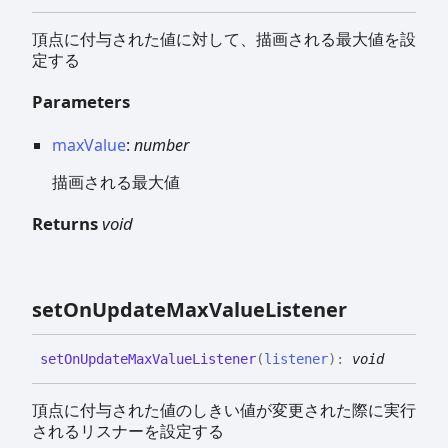
頂点に付与された値に対して、描画される最大値を設
定する
Parameters
maxValue
:
number
描画される最大値
Returns
void
set
On
Update
Max
Value
Listener
set
On
Update
Max
Value
Listener
(
listener
)
:
void
頂点に付与された値のしきい値が変更された際に実行
されるリスナーを設定する