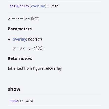
set
Overlay
(
overlay
)
:
void
オーバーレイ設定
Parameters
overlay
:
boolean
オーバーレイ設定
Returns
void
Inherited from Figure.setOverlay
show
show
(
)
:
void