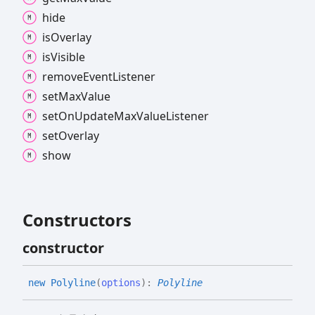
hide
is
Overlay
is
Visible
remove
Event
Listener
set
Max
Value
set
On
Update
Max
Value
Listener
set
Overlay
show
Constructors
constructor
new
Polyline
(
options
)
:
Polyline