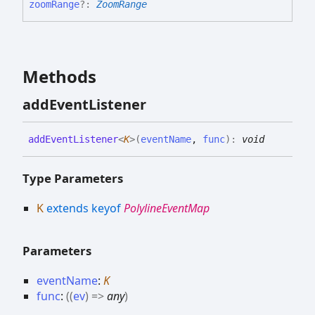
zoom
Range
?:
ZoomRange
Methods
add
Event
Listener
add
Event
Listener
<
K
>
(
eventName
,
func
)
:
void
Type Parameters
K
extends
keyof
PolylineEventMap
Parameters
eventName
:
K
func
:
(
(
ev
)
=>
any
)