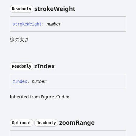
stroke
Weight
Readonly
stroke
Weight
:
number
線の太さ
z
Index
Readonly
z
Index
:
number
Inherited from Figure.zIndex
zoom
Range
Optional
Readonly