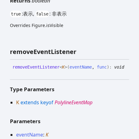
Returns
boolean
:表示,
: 非表示
true
false
Overrides Figure.isVisible
remove
Event
Listener
remove
Event
Listener
<
K
>
(
eventName
,
func
)
:
void
Type Parameters
K
extends
keyof
PolylineEventMap
Parameters
eventName
:
K