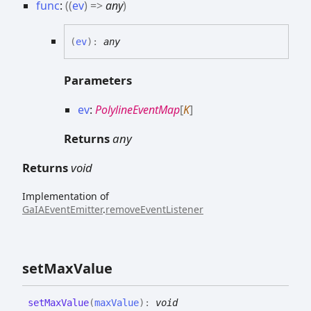
func
:
(
(
ev
)
=>
any
)
(
ev
)
:
any
Parameters
ev
:
PolylineEventMap
[
K
]
Returns
any
Returns
void
Implementation of
GaIAEventEmitter
.
removeEventListener
set
Max
Value
set
Max
Value
(
maxValue
)
:
void