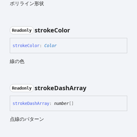
ポリライン形状
stroke
Color
Readonly
stroke
Color
:
Color
線の色
stroke
Dash
Array
Readonly
stroke
Dash
Array
:
number
[]
点線のパターン