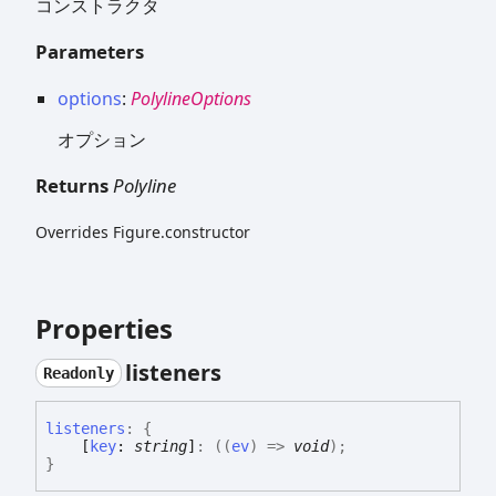
コンストラクタ
Parameters
options
:
PolylineOptions
オプション
Returns
Polyline
Overrides Figure.constructor
Properties
listeners
Readonly
listeners
:
{
[
key
:
string
]
:
(
(
ev
)
=>
void
)
;
}