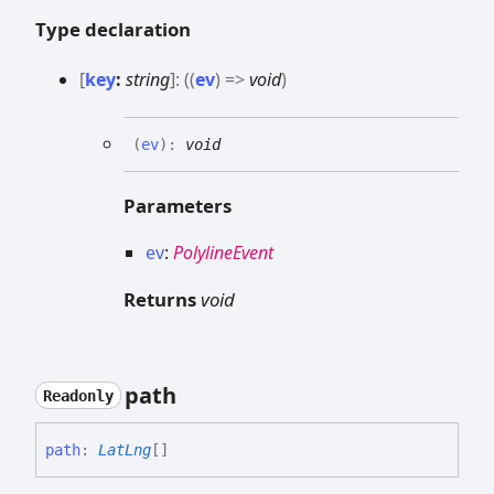
Type declaration
[
key
:
string
]:
(
(
ev
)
=>
void
)
(
ev
)
:
void
Parameters
ev
:
PolylineEvent
Returns
void
path
Readonly
path
:
LatLng
[]