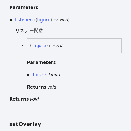
Parameters
listener
:
(
(
figure
)
=>
void
)
リスナー関数
(
figure
)
:
void
Parameters
figure
:
Figure
Returns
void
Returns
void
set
Overlay