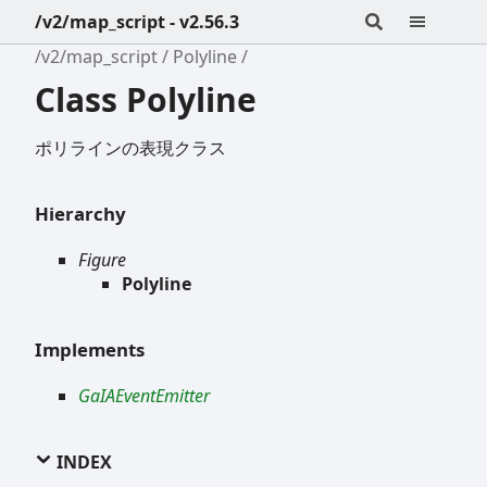
/v2/map_script - v2.56.3
/v2/map_script
Polyline
Class Polyline
ポリラインの表現クラス
Hierarchy
Figure
Polyline
Implements
GaIAEventEmitter
INDEX