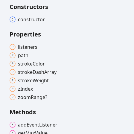
Constructors
constructor
Properties
listeners
path
stroke
Color
stroke
Dash
Array
stroke
Weight
z
Index
zoom
Range?
Methods
add
Event
Listener
get
Max
Value