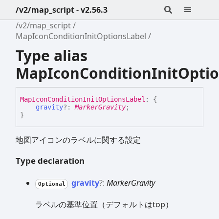
/v2/map_script - v2.56.3
/v2/map_script
MapIconConditionInitOptionsLabel
Type alias
MapIconConditionInitOptio
Map
Icon
Condition
Init
Options
Label
:
{
gravity
?:
MarkerGravity
;
}
地図アイコンのラベルに関する設定
Type declaration
gravity
?:
MarkerGravity
Optional
ラベルの基準位置（デフォルトはtop）