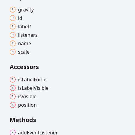
gravity
id
label?
listeners
name
scale
Accessors
is
Label
Force
is
Label
Visible
is
Visible
position
Methods
add
Event
Listener