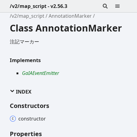
/v2/map_script - v2.56.3
/v2/map_script
AnnotationMarker
Class AnnotationMarker
注記マーカー
Implements
GaIAEventEmitter
INDEX
Constructors
constructor
Properties