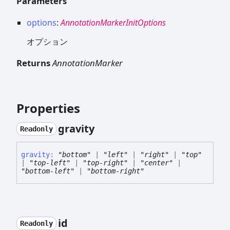
Parameters
options
:
AnnotationMarkerInitOptions
オプション
Returns
AnnotationMarker
Properties
gravity
Readonly
gravity
:
"bottom"
|
"left"
|
"right"
|
"top"
|
"top-left"
|
"top-right"
|
"center"
|
"bottom-left"
|
"bottom-right"
id
Readonly