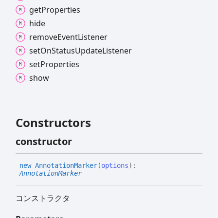
get
Properties
hide
remove
Event
Listener
set
On
Status
Update
Listener
set
Properties
show
Constructors
constructor
new
Annotation
Marker
(
options
)
:
AnnotationMarker
コンストラクタ