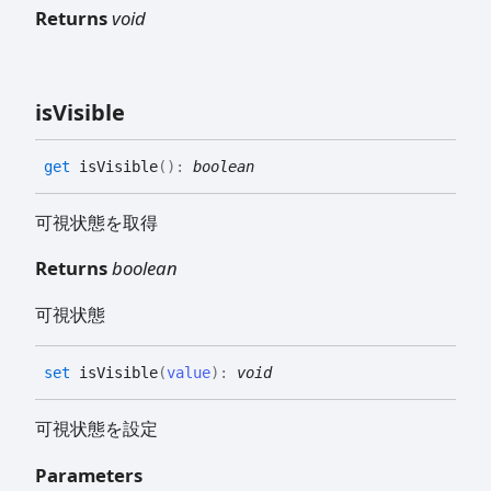
Returns
void
is
Visible
get
isVisible
(
)
:
boolean
可視状態を取得
Returns
boolean
可視状態
set
isVisible
(
value
)
:
void
可視状態を設定
Parameters