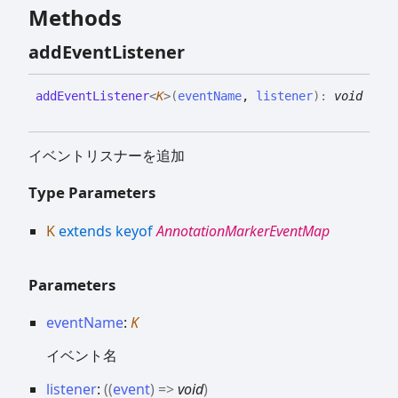
Methods
add
Event
Listener
add
Event
Listener
<
K
>
(
eventName
,
listener
)
:
void
イベントリスナーを追加
Type Parameters
K
extends
keyof
AnnotationMarkerEventMap
Parameters
eventName
:
K
イベント名
listener
:
(
(
event
)
=>
void
)