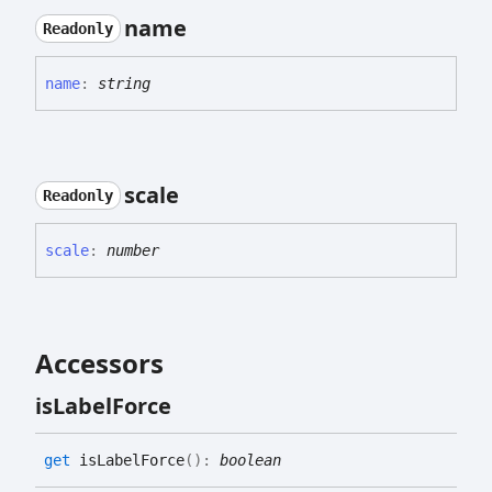
name
Readonly
name
:
string
scale
Readonly
scale
:
number
Accessors
is
Label
Force
get
isLabelForce
(
)
:
boolean