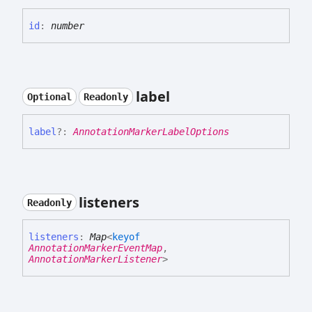
id
:
number
label
Optional
Readonly
label
?:
AnnotationMarkerLabelOptions
listeners
Readonly
listeners
:
Map
<
keyof
AnnotationMarkerEventMap
,
AnnotationMarkerListener
>