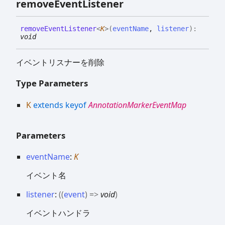
remove
Event
Listener
remove
Event
Listener
<
K
>
(
eventName
,
listener
)
:
void
イベントリスナーを削除
Type Parameters
K
extends
keyof
AnnotationMarkerEventMap
Parameters
eventName
:
K
イベント名
listener
:
(
(
event
)
=>
void
)
イベントハンドラ