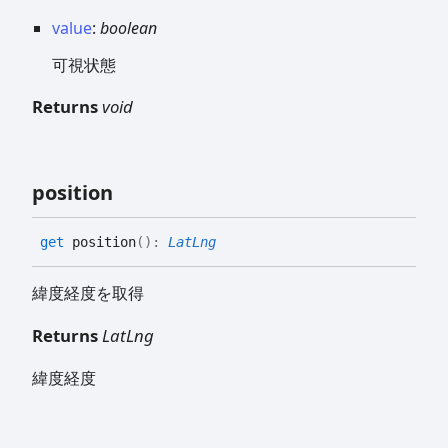
value
:
boolean
可視状態
Returns
void
position
get
position
(
)
:
LatLng
緯度経度を取得
Returns
LatLng
緯度経度