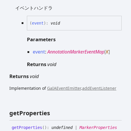
イベントハンドラ
(
event
)
:
void
Parameters
event
:
AnnotationMarkerEventMap
[
K
]
Returns
void
Returns
void
Implementation of
GaIAEventEmitter
.
addEventListener
get
Properties
get
Properties
(
)
:
undefined
|
MarkerProperties