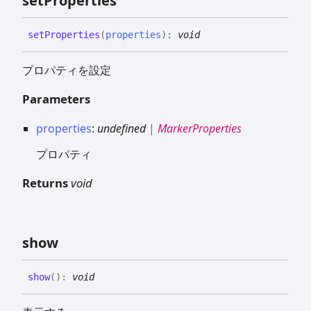
set
Properties
set
Properties
(
properties
)
:
void
プロパティを設定
Parameters
properties
:
undefined
|
MarkerProperties
プロパティ
Returns
void
show
show
(
)
:
void