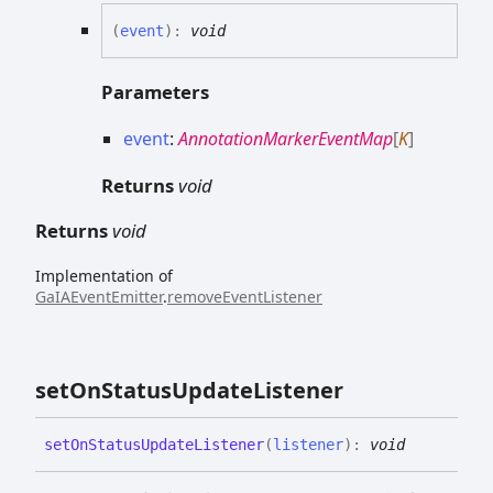
(
event
)
:
void
Parameters
event
:
AnnotationMarkerEventMap
[
K
]
Returns
void
Returns
void
Implementation of
GaIAEventEmitter
.
removeEventListener
set
On
Status
Update
Listener
set
On
Status
Update
Listener
(
listener
)
:
void