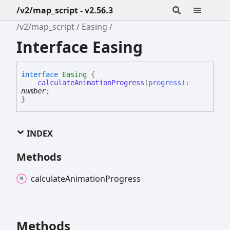
/v2/map_script - v2.56.3
/v2/map_script
Easing
Interface Easing
interface
Easing
{
calculateAnimationProgress
(
progress
)
:
number
;
}
INDEX
Methods
calculate
Animation
Progress
Methods