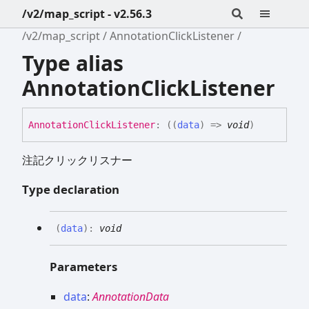
/v2/map_script - v2.56.3
/v2/map_script
AnnotationClickListener
Type alias
AnnotationClickListener
Annotation
Click
Listener
:
(
(
data
)
=>
void
)
注記クリックリスナー
Type declaration
(
data
)
:
void
Parameters
data
:
AnnotationData