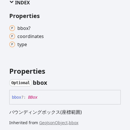
INDEX
Properties
bbox?
coordinates
type
Properties
bbox
Optional
bbox
?:
BBox
バウンディングボックス(座標範囲)
Inherited from
GeoJsonObject
.
bbox