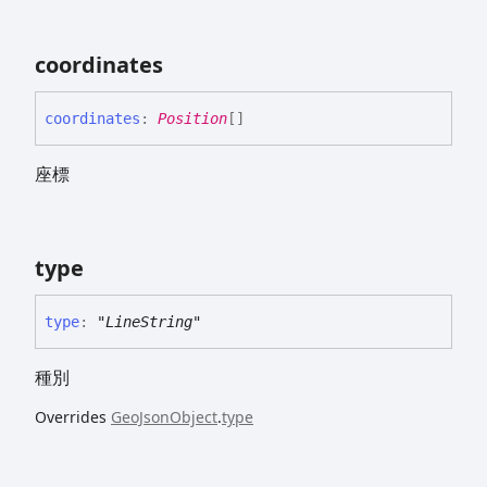
coordinates
coordinates
:
Position
[]
座標
type
type
:
"LineString"
種別
Overrides
GeoJsonObject
.
type