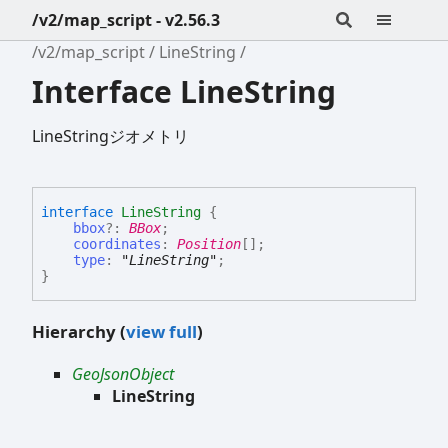
/v2/map_script - v2.56.3
/v2/map_script
LineString
Interface LineString
LineStringジオメトリ
interface
LineString
{
bbox
?:
BBox
;
coordinates
:
Position
[]
;
type
:
"LineString"
;
}
Hierarchy (
view full
)
GeoJsonObject
LineString