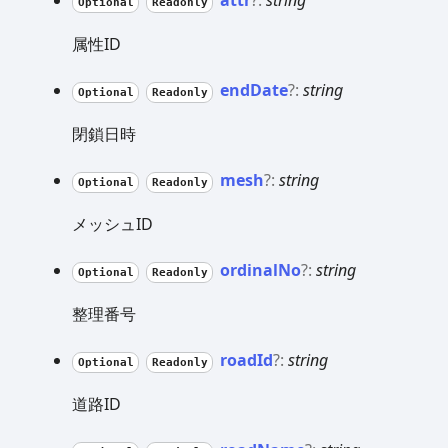
Optional
Readonly
属性ID
end
Date
?:
string
Optional
Readonly
閉鎖日時
mesh
?:
string
Optional
Readonly
メッシュID
ordinal
No
?:
string
Optional
Readonly
整理番号
road
Id
?:
string
Optional
Readonly
道路ID