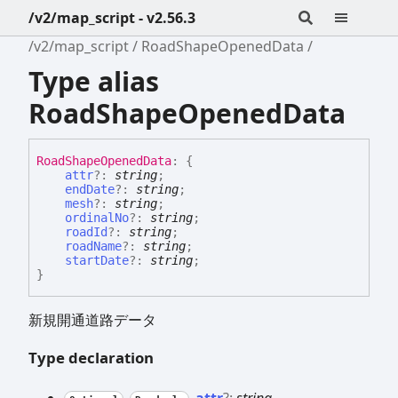
/v2/map_script - v2.56.3
/v2/map_script
RoadShapeOpenedData
Type alias
RoadShapeOpenedData
Road
Shape
Opened
Data
:
{
attr
?:
string
;
endDate
?:
string
;
mesh
?:
string
;
ordinalNo
?:
string
;
roadId
?:
string
;
roadName
?:
string
;
startDate
?:
string
;
}
新規開通道路データ
Type declaration
attr
?:
string