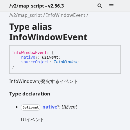
/v2/map_script - v2.56.3
/v2/map_script
InfoWindowEvent
Type alias
InfoWindowEvent
Info
Window
Event
:
{
native
?:
UIEvent
;
sourceObject
:
InfoWindow
;
}
InfoWindowで発火するイベント
Type declaration
native
?:
UIEvent
Optional
UIイベント