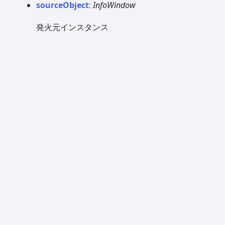
source
Object
:
InfoWindow
発火元インスタンス