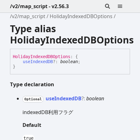
/v2/map_script - v2.56.3
/v2/map_script
HolidayIndexedDBOptions
Type alias
HolidayIndexedDBOptions
Holiday
IndexedDBOptions
:
{
useIndexedDB
?:
boolean
;
}
Type declaration
use
IndexedDB
?:
boolean
Optional
indexedDB利用フラグ
Default
true