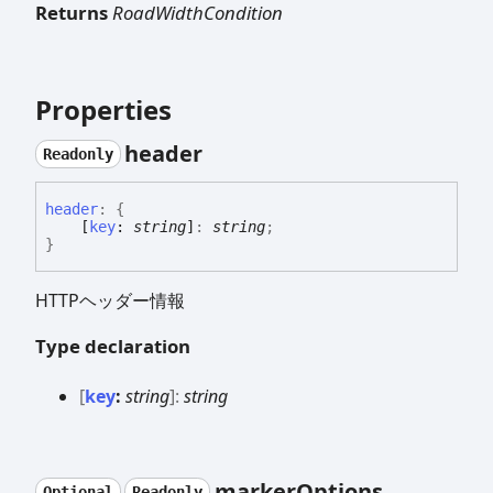
Returns
RoadWidthCondition
Properties
header
Readonly
header
:
{
[
key
:
string
]
:
string
;
}
HTTPヘッダー情報
Type declaration
[
key
:
string
]:
string
marker
Options
Optional
Readonly