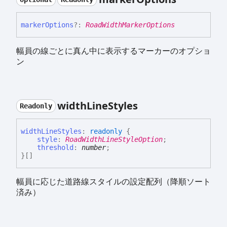
marker
Options
?:
RoadWidthMarkerOptions
幅員の線ごとに真ん中に表示するマーカーのオプショ
ン
width
Line
Styles
Readonly
width
Line
Styles
:
readonly
{
style
:
RoadWidthLineStyleOption
;
threshold
:
number
;
}
[]
幅員に応じた道路線スタイルの設定配列（降順ソート
済み）