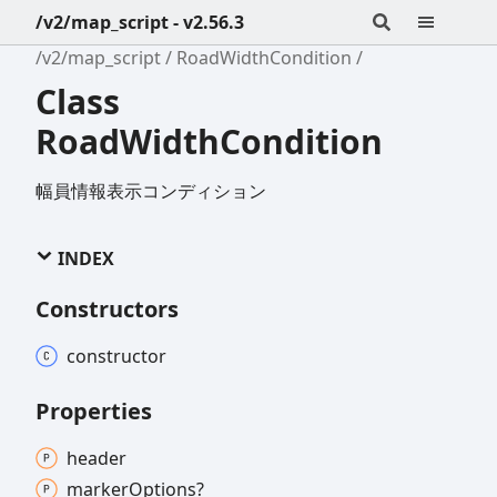
/v2/map_script - v2.56.3
/v2/map_script
RoadWidthCondition
Class
RoadWidthCondition
幅員情報表示コンディション
INDEX
Constructors
constructor
Properties
header
marker
Options?