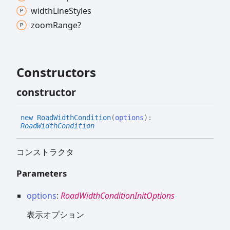
width
Line
Styles
zoom
Range?
Constructors
constructor
new
Road
Width
Condition
(
options
)
:
RoadWidthCondition
コンストラクタ
Parameters
options
:
RoadWidthConditionInitOptions
表示オプション