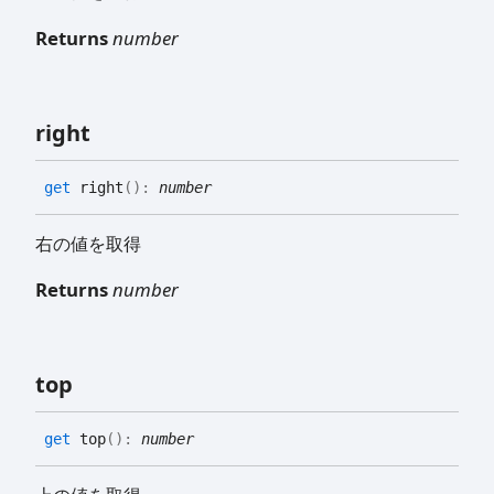
Returns
number
right
get
right
(
)
:
number
右の値を取得
Returns
number
top
get
top
(
)
:
number