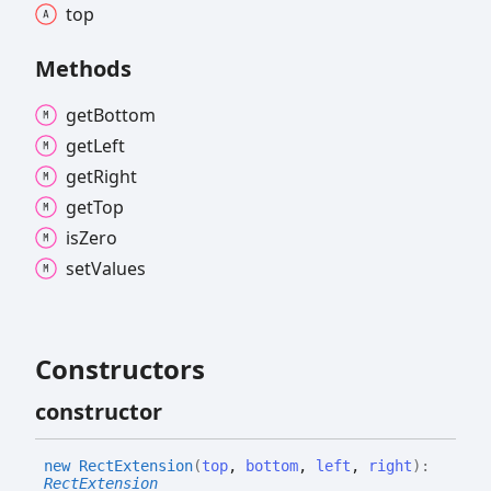
top
Methods
get
Bottom
get
Left
get
Right
get
Top
is
Zero
set
Values
Constructors
constructor
new
Rect
Extension
(
top
,
bottom
,
left
,
right
)
:
RectExtension