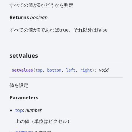
すべての値が0かどうかを判定
Returns
boolean
すべての値が0であればtrue、それ以外はfalse
set
Values
set
Values
(
top
,
bottom
,
left
,
right
)
:
void
値を設定
Parameters
top
:
number
上の値（単位はピクセル）