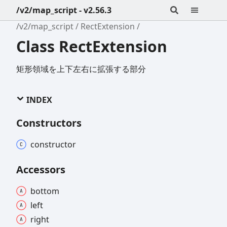
/v2/map_script - v2.56.3
/v2/map_script
RectExtension
Class RectExtension
矩形領域を上下左右に拡張する部分
INDEX
Constructors
constructor
Accessors
bottom
left
right