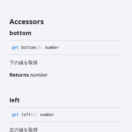
Accessors
bottom
get
bottom
(
)
:
number
下の値を取得
Returns
number
left
get
left
(
)
:
number
左の値を取得