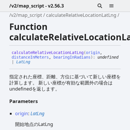
/v2/map_script - v2.56.3
/v2/map_script
calculateRelativeLocationLatLng
Function
calculateRelativeLocationL
calculate
Relative
Location
Lat
Lng
(
origin
,
distanceInMeters
,
bearingInRadians
)
:
undefined
|
LatLng
指定された座標、距離、方位に基づいて新しい座標を
計算します。
新しい座標が有効な範囲外の場合は
undefinedを返します。
Parameters
origin
:
LatLng
開始地点のLatLng