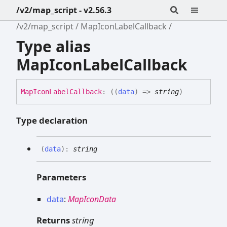
/v2/map_script - v2.56.3
/v2/map_script
MapIconLabelCallback
Type alias
MapIconLabelCallback
Map
Icon
Label
Callback
:
(
(
data
)
=>
string
)
Type declaration
(
data
)
:
string
Parameters
data
:
MapIconData
Returns
string