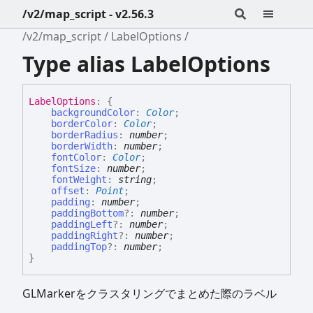
/v2/map_script - v2.56.3
/v2/map_script
LabelOptions
Type alias LabelOptions
Label
Options
:
{
backgroundColor
:
Color
;
borderColor
:
Color
;
borderRadius
:
number
;
borderWidth
:
number
;
fontColor
:
Color
;
fontSize
:
number
;
fontWeight
:
string
;
offset
:
Point
;
padding
:
number
;
paddingBottom
?:
number
;
paddingLeft
?:
number
;
paddingRight
?:
number
;
paddingTop
?:
number
;
}
GLMarkerをクラスタリングでまとめた際のラベル