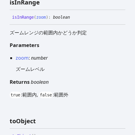
is
In
Range
is
In
Range
(
zoom
)
:
boolean
ズームレンジの範囲内かどうか判定
Parameters
zoom
:
number
ズームレベル
Returns
boolean
:範囲内,
:範囲外
true
false
to
Object