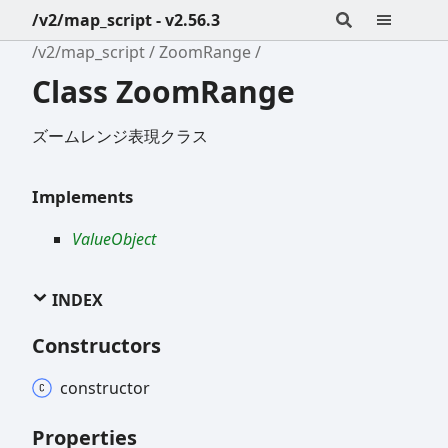
/v2/map_script - v2.56.3
/v2/map_script
ZoomRange
Class ZoomRange
ズームレンジ表現クラス
Implements
ValueObject
INDEX
Constructors
constructor
Properties