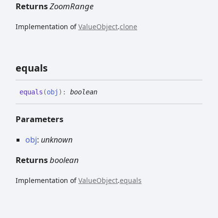
Returns
ZoomRange
Implementation of
ValueObject
.
clone
equals
equals
(
obj
)
:
boolean
Parameters
obj
:
unknown
Returns
boolean
Implementation of
ValueObject
.
equals