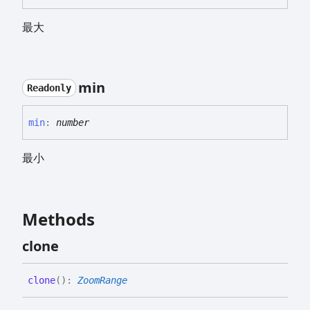
最大
min
Readonly
min
:
number
最小
Methods
clone
clone
(
)
:
ZoomRange