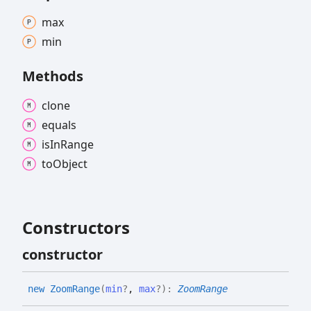
max
min
Methods
clone
equals
is
In
Range
to
Object
Constructors
constructor
new
Zoom
Range
(
min
?
,
max
?
)
:
ZoomRange