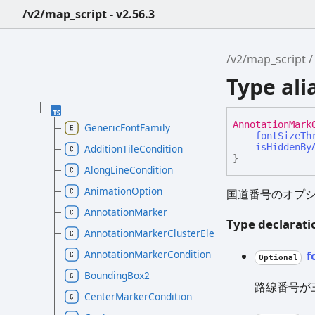
/v2/map_script - v2.56.3
/v2/map_script
Type al
Annotation
Mark
GenericFontFamily
fontSizeTh
isHiddenBy
AdditionTileCondition
}
AlongLineCondition
AnimationOption
国道番号のオプ
AnnotationMarker
Type declarati
AnnotationMarkerClusterElement
AnnotationMarkerCondition
f
Optional
BoundingBox2
路線番号が
CenterMarkerCondition