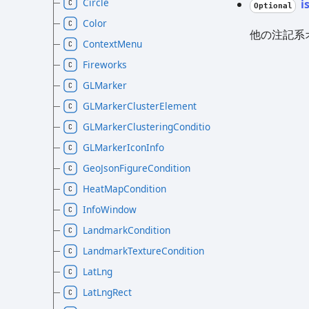
Circle
i
Optional
Color
他の注記系
ContextMenu
Fireworks
GLMarker
GLMarkerClusterElement
GLMarkerClusteringCondition
GLMarkerIconInfo
GeoJsonFigureCondition
HeatMapCondition
InfoWindow
LandmarkCondition
LandmarkTextureCondition
LatLng
LatLngRect