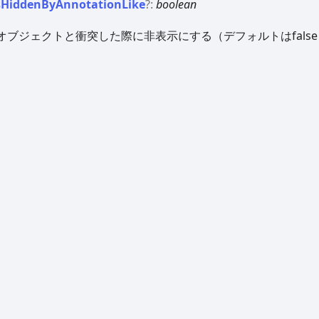
s
Hidden
By
Annotation
Like
?:
boolean
オブジェクトと衝突した際に非表示にする（デフォルトはfalse