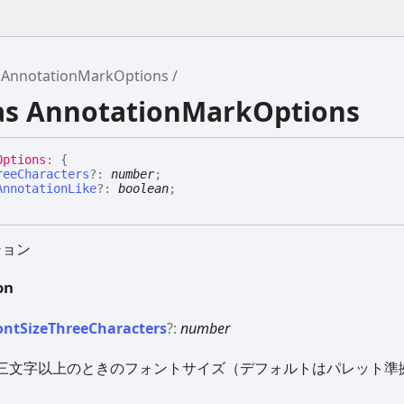
AnnotationMarkOptions
ias AnnotationMarkOptions
Options
:
{
reeCharacters
?:
number
;
AnnotationLike
?:
boolean
;
ション
on
ont
Size
Three
Characters
?:
number
三文字以上のときのフォントサイズ（デフォルトはパレット準