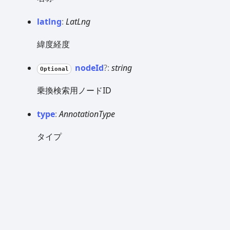
latlng
:
LatLng
緯度経度
node
Id
?:
string
Optional
乗換検索用ノードID
type
:
AnnotationType
タイプ