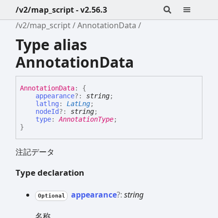
/v2/map_script - v2.56.3
/v2/map_script
AnnotationData
Type alias
AnnotationData
Annotation
Data
:
{
appearance
?:
string
;
latlng
:
LatLng
;
nodeId
?:
string
;
type
:
AnnotationType
;
}
注記データ
Type declaration
appearance
?:
string
Optional
名称