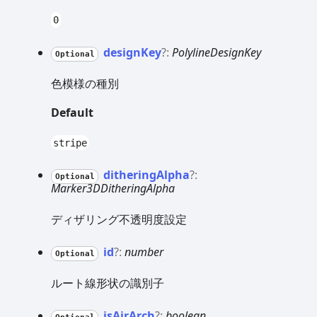
0
design
Key
?:
PolylineDesignKey
Optional
色模様の種別
Default
stripe
dithering
Alpha
?:
Optional
Marker3DDitheringAlpha
ディザリング不透明度設定
id
?:
number
Optional
ルート線形状の識別子
is
Air
Arch
?:
boolean