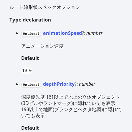
ルート線形状スペックオプション
Type declaration
animation
Speed
?:
number
Optional
アニメーション速度
Default
10.0
depth
Priority
?:
number
Optional
深度優先度 161以上で地上の立体オブジェクト
(3Dビルやランドマーク)に隠れていても表示
193以上で地面(ブランクとベクタ地図)に隠れて
いても表示
Default