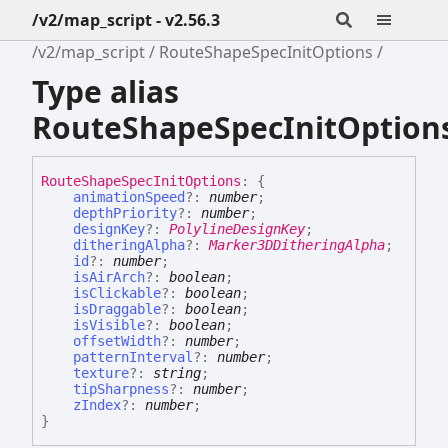
/v2/map_script - v2.56.3
/v2/map_script
RouteShapeSpecInitOptions
Type alias
RouteShapeSpecInitOption
Route
Shape
Spec
Init
Options
:
{
animationSpeed
?:
number
;
depthPriority
?:
number
;
designKey
?:
PolylineDesignKey
;
ditheringAlpha
?:
Marker3DDitheringAlpha
;
id
?:
number
;
isAirArch
?:
boolean
;
isClickable
?:
boolean
;
isDraggable
?:
boolean
;
isVisible
?:
boolean
;
offsetWidth
?:
number
;
patternInterval
?:
number
;
texture
?:
string
;
tipSharpness
?:
number
;
zIndex
?:
number
;
}