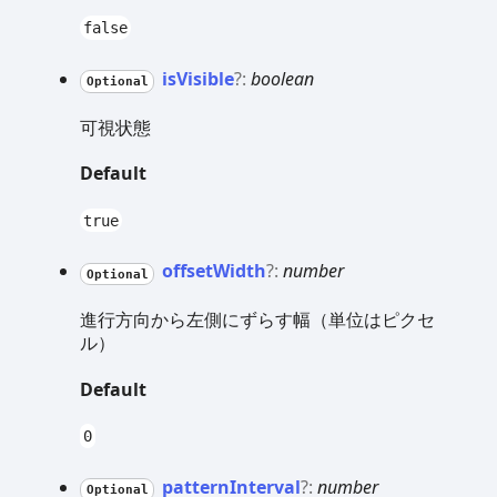
false
is
Visible
?:
boolean
Optional
可視状態
Default
true
offset
Width
?:
number
Optional
進行方向から左側にずらす幅（単位はピクセ
ル）
Default
0
pattern
Interval
?:
number
Optional