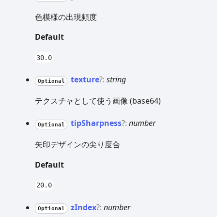
色模様の出現頻度
Default
30.0
texture
?:
string
Optional
テクスチャとして使う画像 (base64)
tip
Sharpness
?:
number
Optional
矢印デザインの尖り度合
Default
20.0
z
Index
?:
number
Optional