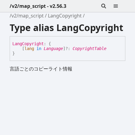
/v2/map_script - v2.56.3
/v2/map_script
LangCopyright
Type alias LangCopyright
Lang
Copyright
:
{
[
lang
in
Language
]
?:
CopyrightTable
}
言語ごとのコピーライト情報