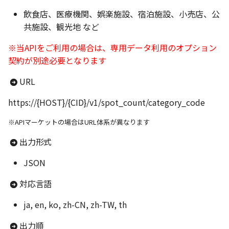
路線検索
飲食店、医療機関、娯楽施設、宿泊施設、小売店、公
ルート検索(EV)
最寄り駅検索
図形の追加
共施設、観光地 など
路線オートコンプリート
ルート形状取得(トータルナ
周辺カテゴリ検索
コンテキストメニューの
※当APIをご利用の場合は、専用データ利用のオプション
ビ)
路線エリア検索
契約が別途必要となります
道沿いスポット検索
ルート線の描画
ルート前後形状取得
路線会社検索
URL
道路検索
任意タイルの追加
https://{HOST}/{CID}/v1/spot_count/category_code
ルート形状取得(車)
交通機関会社ID検索
交差点名検索
航空衛星写真の表示
※APIマーケットの場合はURL体系が異なります
ルート形状取得(自転車)
交通機関会社エリア検索
運賃比較
マーカークラスタリング
出力形式
ルート形状取得(徒歩)
駅出口検索
JSON
マップマッチング
降雨レーダー
ルート形状取得(バイク)
時刻表取得
対応言語
ウィジェット
ルート形状取得(EV）
停車駅一覧取得
ja, en, ko, zh-CN, zh-TW, th
緯度経度から住所検索
出力順
多地点巡回ルート検索(車)
混雑度予測駅ID検索