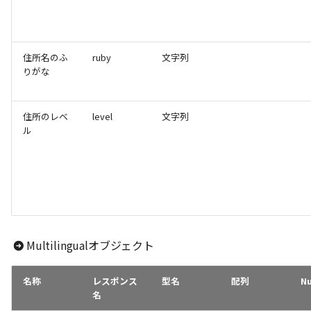
住所名のふ
ruby
文字列
りがな
住所のレベ
level
文字列
ル
Multilingualオブジェクト
名称
レスポンス
型名
配列
Nu
名