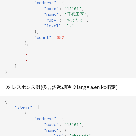
"address"
:
{
"code"
:
"13101"
,
"name"
:
"千代田区"
,
"ruby"
:
"ちよだく"
,
"level"
:
"2"
},
"count"
:
352
},
・
・
・
]
}
レスポンス例(多言語返却時 ※lang=ja.en.ko指定)
{
"items"
:
[
{
"address"
:
{
"code"
:
"13101"
,
"name"
:
{