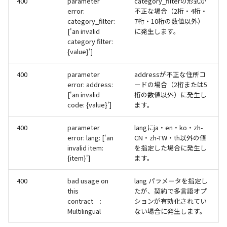
400
parameter
category_filterの形式が
error:
不正な場合（2桁・4桁・
category_filter:
7桁・10桁の数値以外）
['an invalid
に発生します。
category filter:
{value}']
400
parameter
addressが不正な住所コ
error: address:
ードの場合（2桁または5
['an invalid
桁の数値以外）に発生し
code: {value}']
ます。
400
parameter
langにja・en・ko・zh-
error: lang: ['an
CN・zh-TW・th以外の値
invalid item:
を指定した場合に発生し
{item}']
ます。
400
bad usage on
lang パラメータを指定し
this
たが、契約で多言語オプ
contract :
ションが有効化されてい
Multilingual
ない場合に発生します。