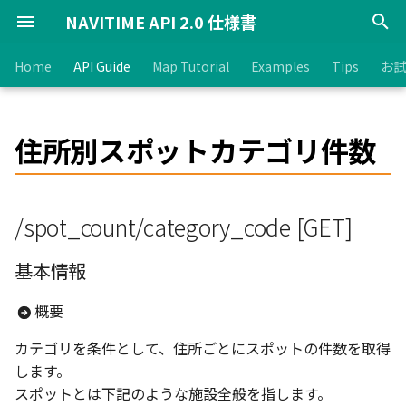
NAVITIME API 2.0 仕様書
検
Home
API Guide
Map Tutorial
Examples
Tips
お試
索
概要
【ルート検索API】
運賃区分取得
住所検索
【地図表示API】
/spot_count/category_code
駐車場検索
カテゴリマスタ情報全取得
到達圏探索(トータルナビ)
【交通機関検索API】
天気予報検索
乗降IC検索
路線別運行情報検索
マップマッチング(車)
複数要素オートコンプリート
ナビゲーション(車)
交通費計算(トータルナビ)
測地系変換
/v2/map_script
サンプル一覧
地図
導入に関するお問い合わせ
基本概念
SSL対応
ナビタイム直接契約
【目次】
交通費計算(トータルナビ)
ルート線の描画方法
複数の目的地へのルート
運賃計算結果の見方につ
各種データの更新頻度に
到達圏探索とルート検索
正確なバス停位置の取得
交通費計算(車)ウィジェッ
を
住所別スポットカテゴリ件数
[GET]
て
い
の利用方法について
初
API一覧と料金
ルート検索(トータルナビ)
運賃比較
住所オートコンプリート
タイル地図スクリプト取得
ガソリンスタンド検索
カテゴリオートコンプリート
到達圏探索(車)
駅-バス停ID検索
警報/注意報検索
最寄りIC検索
住所別運行情報検索
ナビゲーション(自転車)
交通費計算(車)
2地点間距離計算
/v1/map_script
巡回経路検索
ルート
無料お試し利用のお問い合わ
入出力ルール
クライアントID
RapidAPI
地図の表示
交通費計算(車)
アイコンや図形の描画方
平均時間を用いた乗換検
定期券考慮した運賃の取
(v2)
せ
基本情報
法
期
改訂履歴
ルート前後検索
定期券払い戻し計算
郵便番号検索
電気自動車充電スタンド検索
到達圏探索(自転車)
駅-バス停名検索
バイオウェザー予報検索
交差点名検索
駅別運行情報検索
ナビゲーション(徒歩)
祝日取得
行ける範囲検索
高速料金、運賃
エラー情報
デジタル署名による認証
SBI「API Hub」
ベクター地図の利用
測地系の罠
ルート前後検索の実装方
/spot_count/category_code [GET]
化
タイル地図スクリプト取得
仕様・技術面のお問い合わせ
パラメータ
高速道路の料金算出につ
(v1)
基本ルール
ルート検索(車)
事業所別郵便番号検索
到達圏探索(徒歩)
駅-バス停オートコンプリー
道路検索
ナビゲーション(バイク)
行ける地点検索
データ
利用規約の表示について
アクセス制限
緯度経度の操作
自動車のルート検索の特
基本情報
ト
FAQ
レスポンス
静的地図画像取得
使用条件（直接契約）
ルート検索(自転車)
逆ジオコーディング
到達圏探索(バイク)
道路形状取得
ルートプランニング
到達圏
リクエスト数の制限
地図の操作
自動車のルート検索で「
概要
最寄り駅-バス停検索
エラー情報
を指定」する方法につい
利用規約
ルート検索(徒歩)
住所コード検索
地点ポリゴン内外一括判定
ガソリン平均価格検索
乗換検索で混雑度を表示
交通機関
クロスドメインについて
マーカー
カテゴリを条件として、住所ごとにスポットの件数を取得
路線ID検索
します。
ルート検索(バイク)
住所内判定
スポット検索
ウィジェット
吹き出し
スポットとは下記のような施設全般を指します。