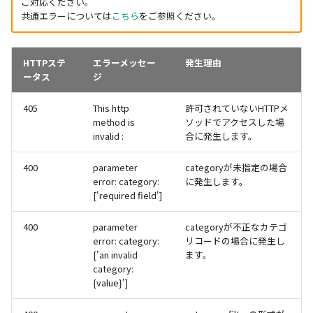
ご対応ください。
共通エラーについては
こちら
をご参照ください。
HTTPステ
エラーメッセー
発生理由
ータス
ジ
405
This http
許可されていないHTTPメ
method is
ソッドでアクセスした場
invalid :
合に発生します。
400
parameter
categoryが未指定の場合
error: category:
に発生します。
['required field']
400
parameter
categoryが不正なカテゴ
error: category:
リコードの場合に発生し
['an invalid
ます。
category:
{value}']