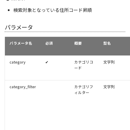
混雑度予測
検索対象となっている住所コード昇順
自動配車
混雑度予測期間検索
定期券の払い戻し計算
パラメータ
配送計画(自転車)
ダイヤ改正/運賃改定情報取
得
自動配車
配送計画(徒歩)
パラメータ名
必須
概要
型名
フライト情報検索
ハザードマップ
配送計画(バイク)
category
✔
カテゴリコ
文字列
鉄道路線形状取得
多地点巡回ルート検索(車)
ード
拠点間コスト一括高速計算
(車)
category_filter
カテゴリフ
文字列
ィルター