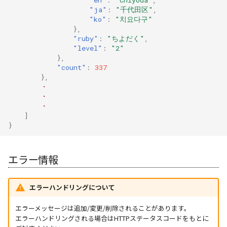
"en"
:
"Chiyoda"
,
"ja"
:
"千代田区"
,
"ko"
:
"치요다구"
},
"ruby"
:
"ちよだく"
,
"level"
:
"2"
},
"count"
:
337
},
・
・
・
]
}
エラー情報
エラーハンドリングについて
エラーメッセージは追加/変更/削除されることがあります。
エラーハンドリングされる場合はHTTPステータスコードをもとに