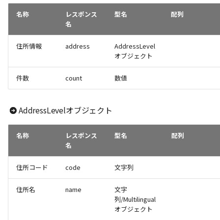
名称
レスポンス
型名
配列
名
住所情報
address
AddressLevel
オブジェクト
件数
count
数値
AddressLevelオブジェクト
名称
レスポンス
型名
配列
名
住所コード
code
文字列
住所名
name
文字
列/Multilingual
オブジェクト