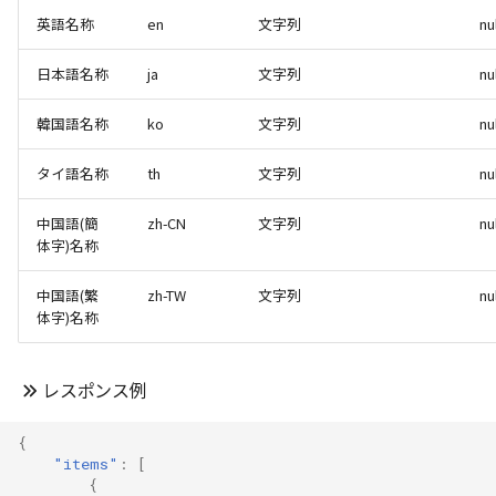
英語名称
en
文字列
nu
日本語名称
ja
文字列
nu
韓国語名称
ko
文字列
nu
タイ語名称
th
文字列
nu
中国語(簡
zh-CN
文字列
nu
体字)名称
中国語(繁
zh-TW
文字列
nu
体字)名称
レスポンス例
{
"items"
:
[
{