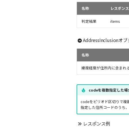
名称
レスポンス
判定結果
items
AddressInclusion
名称
緯度経度が住所内に含まれ
codeを複数指定した場
codeをピリオド区切りで
指定した住所コードのうち、ど
レスポンス例