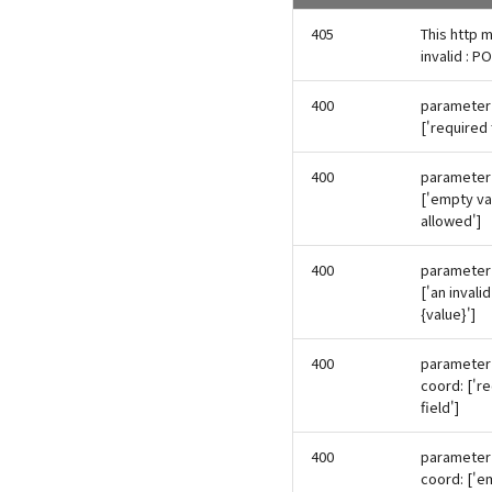
405
This http 
invalid : P
400
parameter 
['required 
400
parameter 
['empty va
allowed']
400
parameter 
['an invali
{value}']
400
parameter 
coord: ['r
field']
400
parameter 
coord: ['e