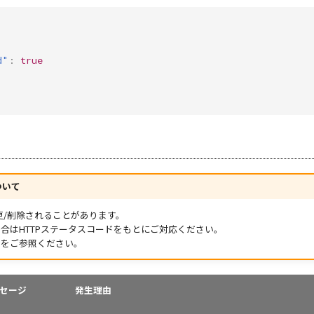
d"
:
true
ついて
更/削除されることがあります。
合はHTTPステータスコードをもとにご対応ください。
ら
をご参照ください。
セージ
発生理由