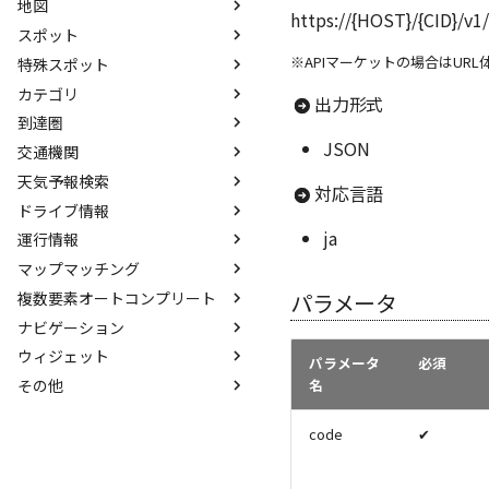
地図
ルート前後形状取得
https://{HOST}/{CID}/v1
スポット
ルート形状取得(車)
【地図表示API】
※APIマーケットの場合はUR
特殊スポット
ルート形状取得(自転車)
タイル地図スクリプト取得(v2)
スポット検索
カテゴリ
ルート形状取得(徒歩)
タイル地図スクリプト取得(v1)
スポットオートコンプリート
駐車場検索
出力形式
到達圏
ルート形状取得(バイク)
静的地図画像取得
スポットコード検索
ガソリンスタンド検索
カテゴリマスタ情報全取得
JSON
交通機関
ルート形状取得(EV）
スポットカテゴリ検索
電気自動車充電スタンド検索
カテゴリオートコンプリート
到達圏探索(トータルナビ)
天気予報検索
多地点巡回ルート検索(車)
道沿いスポット検索
到達圏探索(車)
【交通機関検索API】
対応言語
ドライブ情報
自動配車
道沿いスポットカテゴリ検索
到達圏探索(自転車)
駅-バス停ID検索
天気予報検索
ja
運行情報
配送計画(自転車)
緯度経度配列取得
到達圏探索(徒歩)
駅-バス停名検索
警報/注意報検索
乗降IC検索
マップマッチング
配送計画(徒歩)
住所別スポット件数
到達圏探索(バイク)
駅-バス停オートコンプリート
バイオウェザー予報検索
最寄りIC検索
路線別運行情報検索
複数要素オートコンプリート
配送計画(バイク)
住所別スポットカテゴリ件数
地点ポリゴン内外一括判定
最寄り駅-バス停検索
交差点名検索
住所別運行情報検索
マップマッチング(車)
パラメータ
ナビゲーション
拠点間コスト一括高速計算(車)
スポット種別推定
路線ID検索
道路検索
駅別運行情報検索
複数要素オートコンプリート
ウィジェット
周辺施設検索
路線検索
道路形状取得
ナビゲーション(車)
パラメータ
必須
その他
路線オートコンプリート
ガソリン平均価格検索
ナビゲーション(自転車)
交通費計算(トータルナビ)
名
路線エリア検索
ナビゲーション(徒歩)
交通費計算(車)
測地系変換
code
✔
路線会社検索
ナビゲーション(バイク)
2地点間距離計算
交通機関会社ID検索
祝日取得