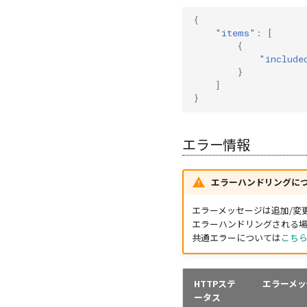
{
"items"
:
[
{
"include
}
]
}
エラー情報
エラーハンドリングに
エラーメッセージは追加/変
エラーハンドリングされる場
共通エラーについては
こち
HTTPステ
エラーメッ
ータス