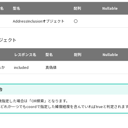
名
型名
配列
Nullable
AddressInclusionオブジェクト
〇
オブジェクト
レスポンス名
型名
配列
Nullable
るか
included
真偽値
合
複数指定した場合は「OR検索」となります。
れか一つでもcoordで指定した緯度経度を含んでいればtrueと判定されま