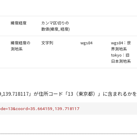
緯度経度
カンマ区切りの
数値(緯度, 経度)
緯度経度の
文字列
wgs84
wgs84：世
測地系
界測地系
tokyo：旧
日本測地系
59,139.718117」が住所コード「13（東京都）」に含まれるか
ode=13&coord=35.664159,139.718117