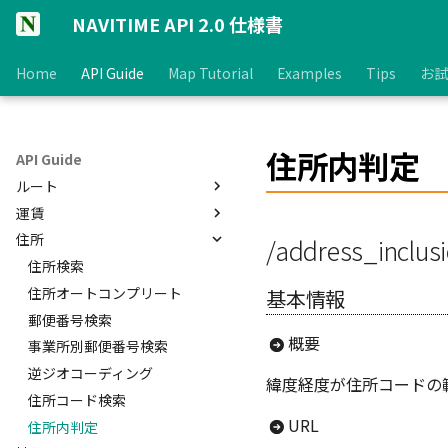
NAVITIME API 2.0 仕様書
Home
API Guide
Map Tutorial
Examples
Tips
お試
住所内判定
API Guide
ルート
運賃
【ルート検索API】
住所
ルート検索(トータルナビ)
運賃区分取得
/address_inclus
ルート前後検索
運賃比較
住所検索
ルート検索(車)
定期券払い戻し計算
住所オートコンプリート
基本情報
ルート検索(自転車)
郵便番号検索
概要
ルート検索(徒歩)
事業所別郵便番号検索
ルート検索(バイク)
逆ジオコーディング
緯度経度が住所コードの
ルート検索(EV)
住所コード検索
URL
ルート形状取得(トータルナビ)
住所内判定