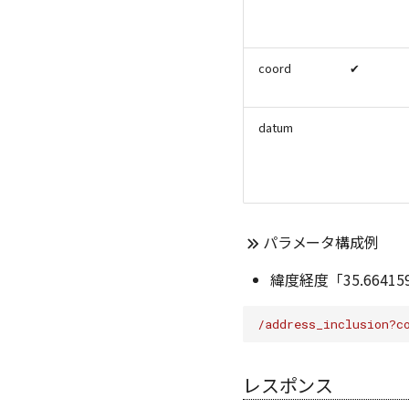
交通機関会社エリア検索
駅出口検索
時刻表取得
coord
✔
停車駅一覧取得
混雑度予測駅ID検索
datum
混雑度予測期間検索
ダイヤ改正/運賃改定情報取得
フライト情報検索
鉄道路線形状取得
パラメータ構成例
緯度経度「35.6641
/address_inclusion?c
レスポンス