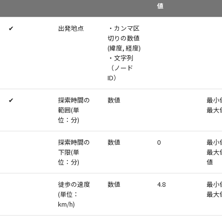
値
✔
出発地点
・カンマ区
切りの数値
(緯度, 経度)
・文字列
（ノード
ID）
✔
探索時間の
数値
最小
範囲(単
最大
位：分)
探索時間の
数値
0
最小
下限(単
最大
位：分)
値
徒歩の速度
数値
4.8
最小値
(単位：
最大値
km/h)