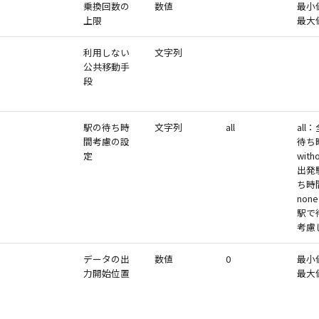
乗換回数の
数値
最小
上限
最大
利用しない
文字列
公共移動手
段
駅の待ち時
文字列
all
all
間考慮の設
待ち
定
with
出発
ち時
non
駅で
考慮
データの出
数値
0
最小
力開始位置
最大値