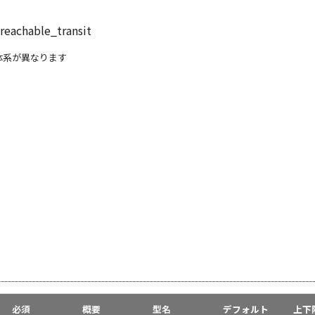
/reachable_transit
L体系が異なります
必須
概要
型名
デフォルト
上下