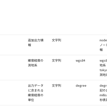
追加出力情
文字列
node
報
ノー
報
緯度経度の
文字列
wgs84
wgs
測地系
地系
tok
測地
出力データ
文字列
degree
deg
に含まれる
記の
緯度経度の
mill
単位
秒表