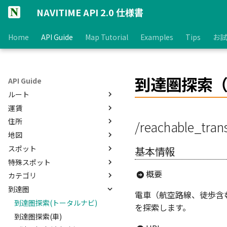
NAVITIME API 2.0 仕様書
Home
API Guide
Map Tutorial
Examples
Tips
お試
到達圏探索
API Guide
ルート
運賃
【ルート検索API】
住所
ルート検索(トータルナビ)
運賃区分取得
/reachable_trans
地図
ルート前後検索
運賃比較
住所検索
スポット
ルート検索(車)
定期券払い戻し計算
住所オートコンプリート
【地図表示API】
基本情報
特殊スポット
ルート検索(自転車)
郵便番号検索
タイル地図スクリプト取得(v2)
スポット検索
概要
カテゴリ
ルート検索(徒歩)
事業所別郵便番号検索
タイル地図スクリプト取得(v1)
スポットオートコンプリート
駐車場検索
到達圏
ルート検索(バイク)
逆ジオコーディング
静的地図画像取得
スポットコード検索
ガソリンスタンド検索
カテゴリマスタ情報全取得
電車（航空路線、徒歩含
ルート検索(EV)
住所コード検索
スポットカテゴリ検索
電気自動車充電スタンド検索
カテゴリオートコンプリート
到達圏探索(トータルナビ)
を探索します。
ルート形状取得(トータルナビ)
住所内判定
道沿いスポット検索
到達圏探索(車)