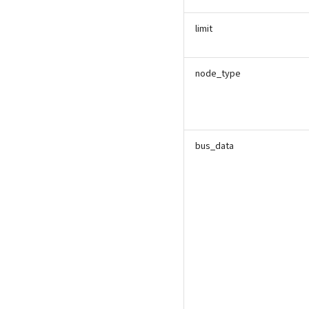
limit
node_type
bus_data