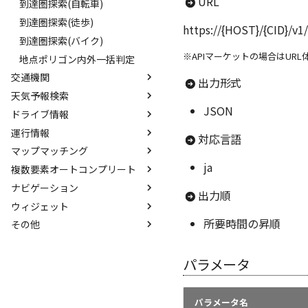
URL
ルート前後形状取得
道沿いスポットカテゴリ検索
到達圏探索(自転車)
ルート形状取得(車)
緯度経度配列取得
到達圏探索(徒歩)
https://{HOST}/{CID}/v1
ルート形状取得(自転車)
住所別スポット件数
到達圏探索(バイク)
※APIマーケットの場合はUR
ルート形状取得(徒歩)
住所別スポットカテゴリ件数
地点ポリゴン内外一括判定
交通機関
ルート形状取得(バイク)
スポット種別推定
出力形式
天気予報検索
ルート形状取得(EV）
周辺施設検索
【交通機関検索API】
JSON
ドライブ情報
多地点巡回ルート検索(車)
駅-バス停ID検索
天気予報検索
運行情報
自動配車
駅-バス停名検索
警報/注意報検索
乗降IC検索
対応言語
マップマッチング
配送計画(自転車)
駅-バス停オートコンプリート
バイオウェザー予報検索
最寄りIC検索
路線別運行情報検索
ja
複数要素オートコンプリート
配送計画(徒歩)
最寄り駅-バス停検索
交差点名検索
住所別運行情報検索
マップマッチング(車)
ナビゲーション
配送計画(バイク)
路線ID検索
道路検索
駅別運行情報検索
複数要素オートコンプリート
出力順
ウィジェット
拠点間コスト一括高速計算(車)
路線検索
道路形状取得
ナビゲーション(車)
所要時間の昇順
その他
路線オートコンプリート
ガソリン平均価格検索
ナビゲーション(自転車)
交通費計算(トータルナビ)
路線エリア検索
ナビゲーション(徒歩)
交通費計算(車)
測地系変換
路線会社検索
ナビゲーション(バイク)
2地点間距離計算
パラメータ
交通機関会社ID検索
祝日取得
交通機関会社エリア検索
パラメータ名