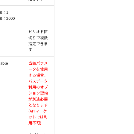
値：1
：2000
ピリオド区
切りで複数
指定できま
す
table
当該パラメ
ータを使用
する場合、
バスデータ
利用のオプ
ション契約
が別途必要
となります
(APIマーケ
ットでは利
用不可)