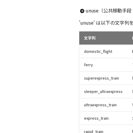
unuse（公共移動手
'unuse' は以下の文字
文字列
domestic_flight
ferry
superexpress_train
sleeper_ultraexpress
ultraexpress_train
express_train
rapid_train