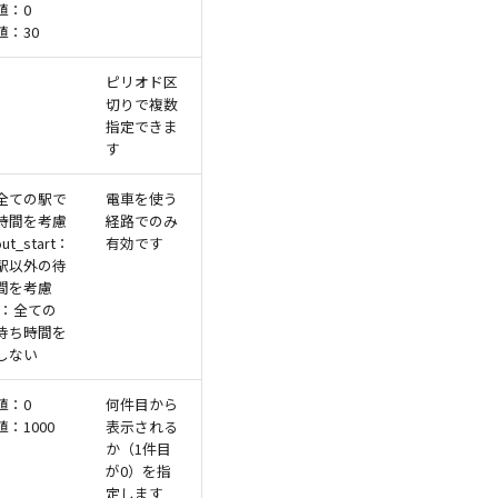
値：0
値：30
ピリオド区
切りで複数
指定できま
す
：全ての駅で
電車を使う
時間を考慮
経路でのみ
out_start：
有効です
駅以外の待
間を考慮
e：全ての
待ち時間を
しない
値：0
何件目から
：1000
表示される
か（1件目
が0）を指
定します