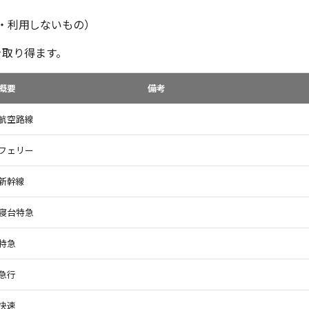
段・利用しないもの）
列を取り得ます。
概要
備考
航空路線
フェリー
新幹線
寝台特急
特急
急行
快速