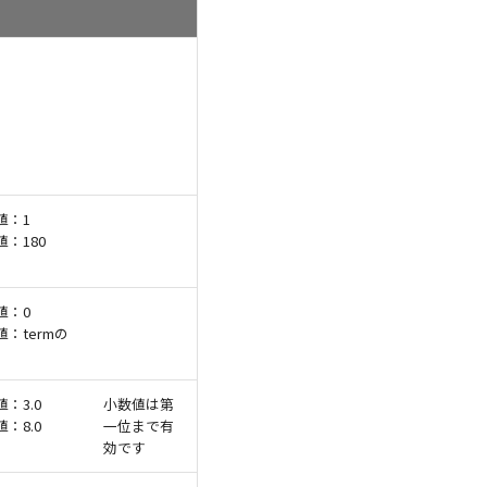
値：1
値：180
値：0
値：termの
：3.0
小数値は第
：8.0
一位まで有
効です