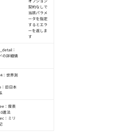
オプション
契約なしで
当該パラメ
ータを指定
するとエラ
ーを返しま
す
_detail：
ドの詳細情
84：世界測
yo：旧日本
系
ree：度表
10進法
isec：ミリ
記