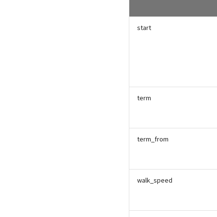
駅出口検索
時刻表取得
start
停車駅一覧取得
混雑度予測駅ID検索
混雑度予測期間検索
ダイヤ改正/運賃改定情報取得
フライト情報検索
鉄道路線形状取得
term
term_from
walk_speed