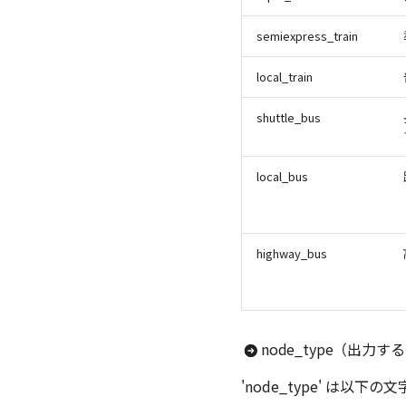
semiexpress_train
local_train
shuttle_bus
local_bus
highway_bus
node_type（出力
'node_type' は以下