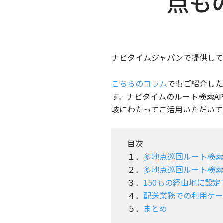
点も
ナビタイムジャパンで提供している
こちらのコラム
でもご紹介した
す。ナビタイムのルート検索A
岐にわたってご活用いただいて
目次
１．
多地点巡回ルート検索
２．
多地点巡回ルート検索
３．
150もの経由地に設
４．
配送業務での利用ケー
５．
まとめ