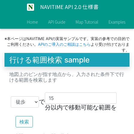
NAVITIME API 2.0 仕様書
Home
API Guide
Map Tutorial
Examples
※本ページはNAVITIME APIの実装サンプルです。実装の参考での目的で
ご利用ください。
APIのご導入のご相談はこちら
より受け付けておりま
す。
行ける範囲検索 sample
地図上のピンが指す地点から、入力された条件下で行
ける範囲を検索します
で
分以内で移動可能な範囲を
検索